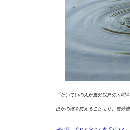
「たいていの人が自分以外の人間を
ほかの誰を変えることより、自分自
改訂版 金持ち父さん貧乏父さん p