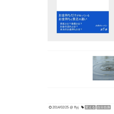
2014/02/25
@ ffyj
変える
自分自身