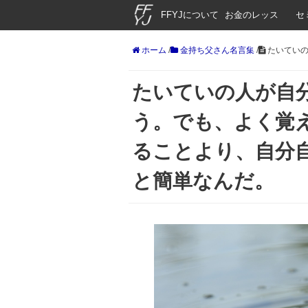
FFYJについて
お金のレッス
セ
ン
ホーム
/
金持ち父さん名言集
/
たいていの
たいていの人が自
う。でも、よく覚
ることより、自分
と簡単なんだ。