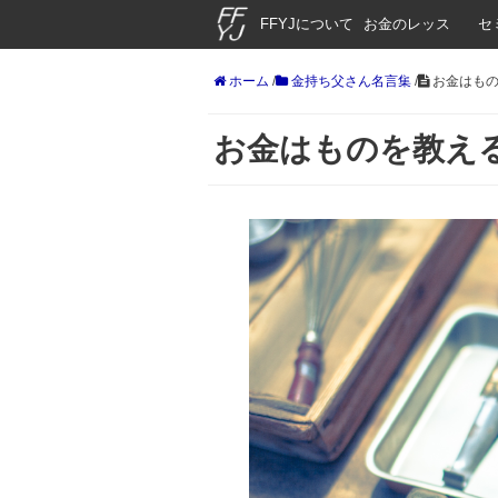
FFYJについて
お金のレッス
セ
ン
ホーム
/
金持ち父さん名言集
/
お金はもの
お金はものを教え