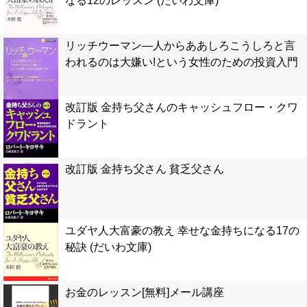
なる12のレッスン (だいわ文庫)
リッチウーマン―人からああしろこうしろと言
われるのは大嫌い!という女性のための投資入門
改訂版 金持ち父さんのキャッシュフロー・クワ
ドラント
改訂版 金持ち父さん 貧乏父さん
ユダヤ人大富豪の教え 幸せな金持ちになる17の
秘訣 (だいわ文庫)
お金のレッスン[無料]メール講座