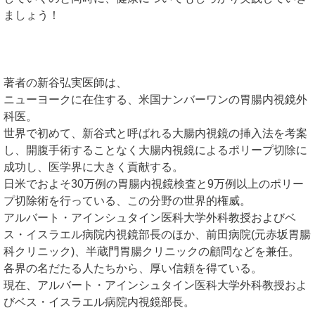
ましょう！
著者の新谷弘実医師は、
ニューヨークに在住する、米国ナンバーワンの胃腸内視鏡外
科医。
世界で初めて、新谷式と呼ばれる大腸内視鏡の挿入法を考案
し、開腹手術することなく大腸内視鏡によるポリープ切除に
成功し、医学界に大きく貢献する。
日米でおよそ30万例の胃腸内視鏡検査と9万例以上のポリー
プ切除術を行っている、この分野の世界的権威。
アルバート・アインシュタイン医科大学外科教授およびベ
ス・イスラエル病院内視鏡部長のほか、前田病院(元赤坂胃腸
科クリニック)、半蔵門胃腸クリニックの顧問などを兼任。
各界の名だたる人たちから、厚い信頼を得ている。
現在、アルバート・アインシュタイン医科大学外科教授およ
びベス・イスラエル病院内視鏡部長。