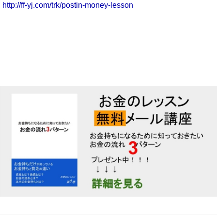
http://ff-yj.com/trk/postin-money-lesson