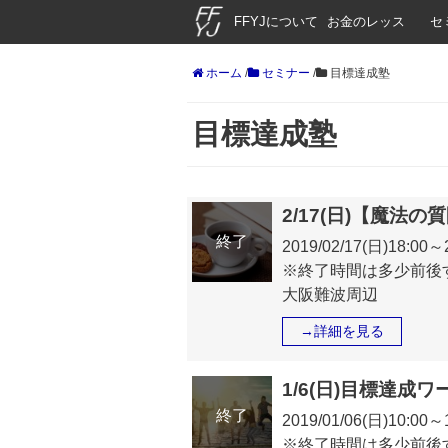
FFYJについて
お金のレッス
セ
ン
ホーム
/
セミナー
/
目標達成塾
目標達成塾
2/17(日)【魔
終了
2019/02/17(日)18:00～
※終了時間は多少前後
大阪難波周辺
→詳細を見る
1/6(日)目標達成
終了
2019/01/06(日)10:0
※終了時間は多少前後